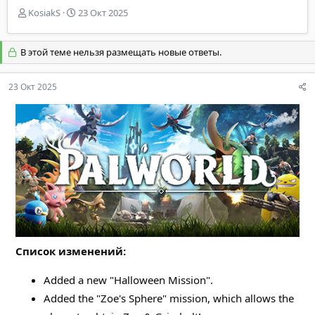
А
Д
KosiakS
23 Окт 2025
в
а
т
т
о
а
В этой теме нельзя размещать новые ответы.
р
н
т
а
23 Окт 2025
е
ч
м
а
ы
л
а
Список изменений:
Added a new "Halloween Mission".
Added the "Zoe's Sphere" mission, which allows the