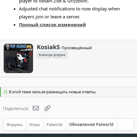
player to obtain Zoe & Grizzbolt!.
Adjusted chat notifications to now display when
players join or leave a server.
Полный список изменений
А
KosiakS
Просвещённый
в
Команда форума
т
о
р
В этой теме нельзя размещать новые ответы.
Электронная почта
Ссылка
Поделиться:
Форумы
Игры
Palworld
Обновления Palworld