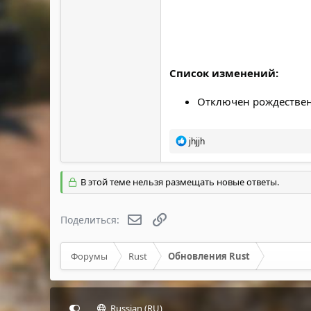
Список изменений:
Отключен рождествен
Р
jhjjh
е
а
к
В этой теме нельзя размещать новые ответы.
ц
и
и
Электронная почта
Ссылка
:
Поделиться:
Форумы
Rust
Обновления Rust
Russian (RU)