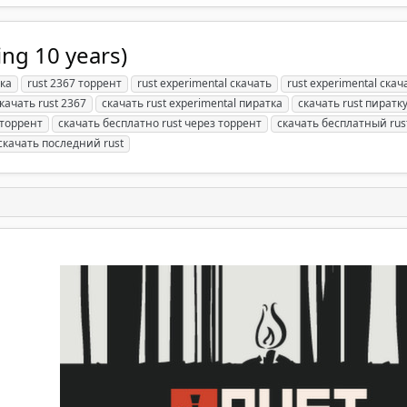
ing 10 years)
тка
rust 2367 торрент
rust experimental скачать
rust experimental ска
качать rust 2367
скачать rust experimental пиратка
скачать rust пират
 торрент
скачать бесплатно rust через торрент
скачать бесплатный rus
скачать последний rust