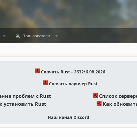
Пользователи
Скачать Rust - 2632\6.08.2026
Скачать лаунчер Rust
ние проблем с Rust
Список сервер
к установить Rust
Как обновить
Наш канал Discord