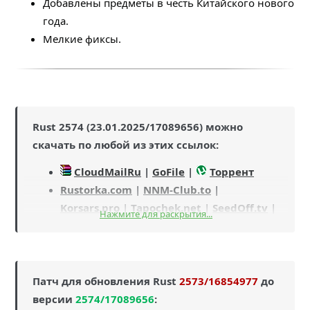
Добавлены предметы в честь Китайского нового
года.
Мелкие фиксы.
Rust 2574 (23.01.2025/17089656) можно
скачать по любой из этих ссылок:
CloudMailRu
|
GoFile
|
Торрент
Rustorka.com
|
NNM-Club.to
|
Korsars.pro
|
Tapochek.net
|
SeedOff.tv
|
Нажмите для раскрытия...
RuTracker.ru
|
ThePirateBay
Патч для обновления Rust
2573/16854977
до
версии
2574/17089656
: