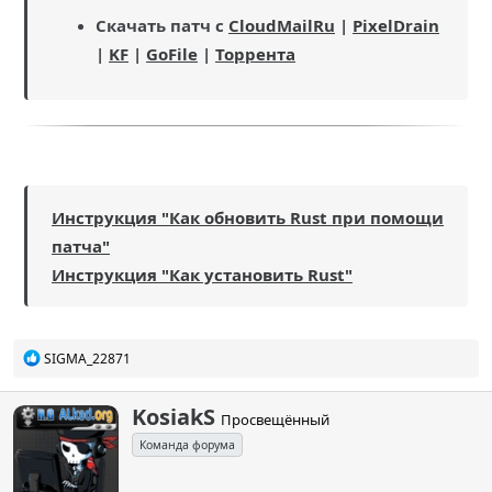
Скачать патч с
CloudMailRu
|
PixelDrain
|
KF
|
GoFile
|
Торрента
Инструкция "Как обновить Rust при помощи
патча"
Инструкция "Как установить Rust"
Р
SIGMA_22871
е
а
к
А
KosiakS
Просвещённый
ц
в
и
Команда форума
т
и
о
:
р