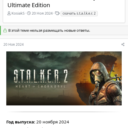
Ultimate Edition
А
Д
Т
KosiakS
20 Ноя 2024
скачать s.t.a.l.k.e.r. 2
в
а
е
т
т
г
о
а
и
В этой теме нельзя размещать новые ответы.
р
н
т
а
е
ч
20 Ноя 2024
м
а
ы
л
а
Год выпуска:
20 ноября 2024