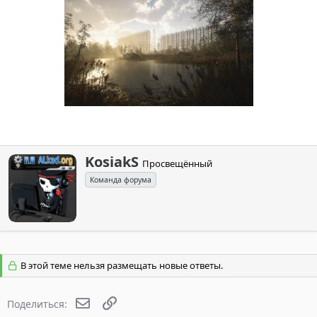
А
KosiakS
Просвещённый
в
Команда форума
т
о
р
В этой теме нельзя размещать новые ответы.
Электронная почта
Ссылка
Поделиться: