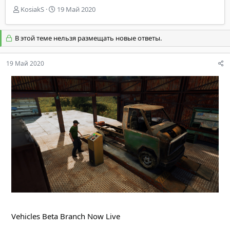
А
Д
KosiakS
19 Май 2020
в
а
т
т
о
а
В этой теме нельзя размещать новые ответы.
р
н
т
а
19 Май 2020
е
ч
м
а
ы
л
а
Vehicles Beta Branch Now Live