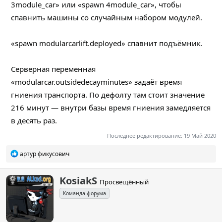
3module_car» или «spawn 4module_car», чтобы
спавнить машины со случайным набором модулей.
«spawn modularcarlift.deployed» спавнит подъёмник.
Серверная переменная
«modularcar.outsidedecayminutes» задаёт время
гниения транспорта. По дефолту там стоит значение
216 минут — внутри базы время гниения замедляется
в десять раз.
Последнее редактирование:
19 Май 2020
Р
артур фикусович
е
а
к
А
KosiakS
Просвещённый
ц
в
и
Команда форума
т
и
о
:
р