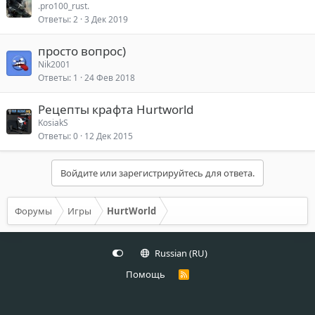
.pro100_rust.
Ответы
2
3 Дек 2019
просто вопрос)
Nik2001
Ответы
1
24 Фев 2018
Рецепты крафта Hurtworld
KosiakS
Ответы
0
12 Дек 2015
Войдите или зарегистрируйтесь для ответа.
Форумы
Игры
HurtWorld
Russian (RU)
Помощь
R
S
S