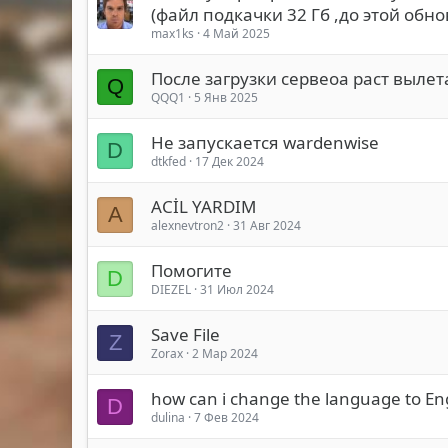
(файл подкачки 32 Гб ,до этой обнов
max1ks
4 Май 2025
После загрузки сервеоа раст вылет
Q
QQQ1
5 Янв 2025
Не запускается wardenwise
D
dtkfed
17 Дек 2024
ACİL YARDIM
A
alexnevtron2
31 Авг 2024
Помогите
D
DIEZEL
31 Июл 2024
Save File
Z
Zorax
2 Мар 2024
how can i change the language to Eng
D
dulina
7 Фев 2024