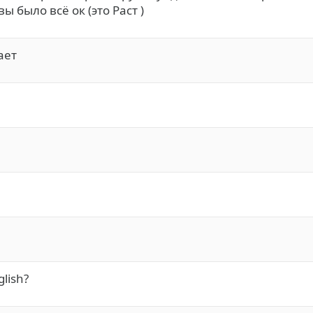
ы было всё ок (это Раст )
ает
lish?