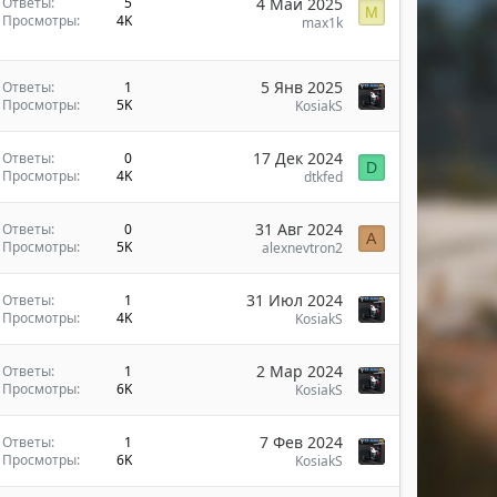
4 Май 2025
Ответы
5
M
Просмотры
4K
max1k
5 Янв 2025
Ответы
1
Просмотры
5K
KosiakS
17 Дек 2024
Ответы
0
D
Просмотры
4K
dtkfed
31 Авг 2024
Ответы
0
A
Просмотры
5K
alexnevtron2
31 Июл 2024
Ответы
1
Просмотры
4K
KosiakS
2 Мар 2024
Ответы
1
Просмотры
6K
KosiakS
7 Фев 2024
Ответы
1
Просмотры
6K
KosiakS