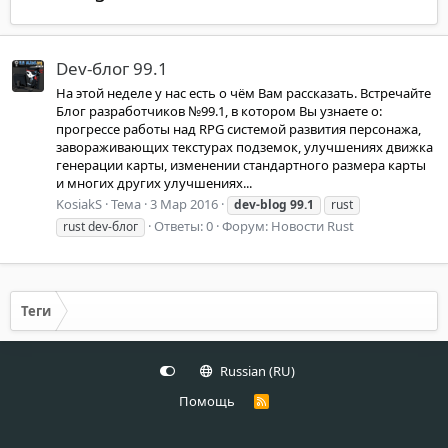
Dev-блог 99.1
На этой неделе у нас есть о чём Вам рассказать. Встречайте
Блог разработчиков №99.1, в котором Вы узнаете о:
прогрессе работы над RPG системой развития персонажа,
завораживающих текстурах подземок, улучшениях движка
генерации карты, изменении стандартного размера карты
и многих других улучшениях...
KosiakS
Тема
3 Мар 2016
dev-blog
99.1
rust
Ответы: 0
Форум:
Новости Rust
rust dev-блог
Теги
Russian (RU)
Помощь
R
S
S