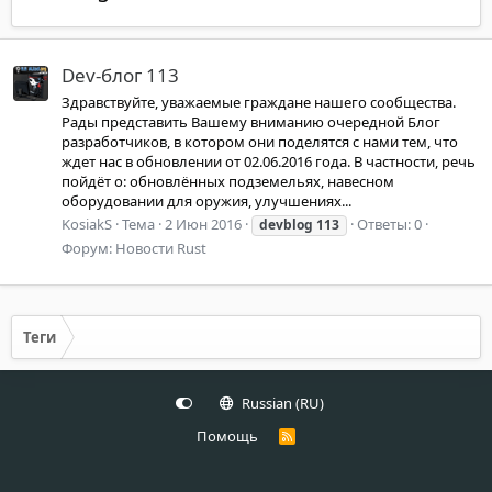
Dev-блог 113
Здравствуйте, уважаемые граждане нашего сообщества.
Рады представить Вашему вниманию очередной Блог
разработчиков, в котором они поделятся с нами тем, что
ждет нас в обновлении от 02.06.2016 года. В частности, речь
пойдёт о: обновлённых подземельях, навесном
оборудовании для оружия, улучшениях...
KosiakS
Тема
2 Июн 2016
Ответы: 0
devblog
113
Форум:
Новости Rust
Теги
Russian (RU)
Помощь
R
S
S