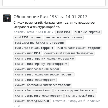
Обновление Rust 1951 за 14.01.2017
Список изменений: Исправлено поднятие предметов.
Исправлена текстура корабля.
KosiakS
Тема
16 Янв 2017
rust
1951
rust
1951
пиратка
rust
1951
торрент
rust
experimental скачать
rust
experimental скачать
торрент
rust
игра скачать
торрент
rust
пиратка скачать
торрент
скачать
rust
1951
скачать
rust
experimental пиратка
скачать
rust
пиратку последнюю версию
скачать
rust
пиратку через
торрент
скачать
rust
последняя версия
скачать
rust
последняя версия
торрент
скачать
rust
через
торрент
скачать бесплатно
rust
через
торрент
скачать бесплатный
rust
скачать игру
rust
бесплатно
скачать игру
rust
через
торрент
скачать новый
rust
Ответы: 0
Форум:
Обновления
скачать последний
rust
Rust