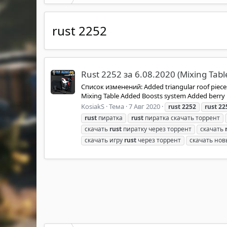
rust 2252
Rust 2252 за 6.08.2020 (Mixing Tabl
Список изменений: Added triangular roof piec
Mixing Table Added Boosts system Added berry pla
KosiakS
Тема
7 Авг 2020
rust
2252
rust
22
rust
пиратка
rust
пиратка скачать торрент
скачать
rust
пиратку через торрент
скачать
скачать игру
rust
через торрент
скачать но