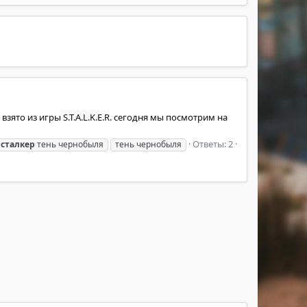
зято из игры S.T.A.L.K.E.R. сегодня мы посмотрим на
Ответы: 2
сталкер
тень чернобыля
тень чернобыля