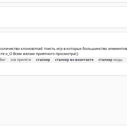
е количество клонов:mad: тоесть игр в которых большинство элементов в
такте o_O Всем желаю приятного просмотра!;)
lker
зов припяти
сталкер
сталкер
во
вконтакте
сталкер
моды