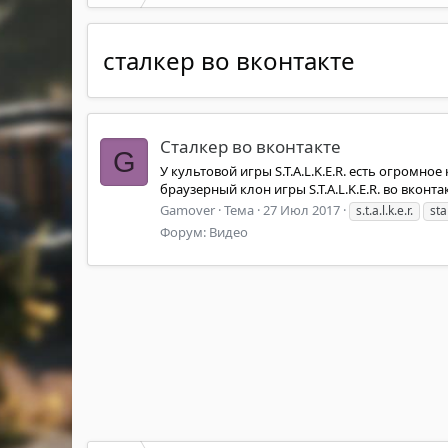
сталкер во вконтакте
Сталкер во вконтакте
G
У культовой игры S.T.A.L.K.E.R. есть огромно
браузерный клон игры S.T.A.L.K.E.R. во вкон
Gamover
Тема
27 Июл 2017
s.t.a.l.k.e.r.
sta
Форум:
Видео