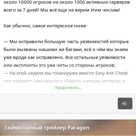
около 10000 игроков на около 1000 активных серверов
всего за 7 дней! Мы всё еще не верим этим числам!
Как обычно, самое интересное ниже:
— Мы исправили большую часть уязвимостей которые
были вызваны нашими же багами, всё о чём мы знаем
уже вроде как исправлено. Все остальные уязвимости
или експлоиты это уже читы со стороны игроков;
— На этой неделе мы планируем ввести Easy Anti Cheat
что поможет нам немного сбавить наплыв читеров, и
Продолжить...
подарит замечательную возможность подключить к
работе людей которые посвятили свою жизнь поимке
читеров;
— Мы получаем огромное кол-во отзывов насчёт
основного направления игры. Баланс оружия, таймеры
Геймплэйный трейлер Paragon
спавна, спавн вещей и многое другое.. Над всем этим