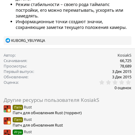
Режим стабильности – своего рода таймлапс
постройки, его можно перематывать, ускорять или
замедлять.
Информационные точки создают значки,
сохраняющие заметки текущего положения камеры.
Р
KUBORG_YBUYWЦА
е
а
к
Автор
KosiakS
ц
Скачивания
66,725
и
Просмотры
78,689
и
Первый выпуск
3 Дек 2015
:
Обновление
3 Дек 2015
0
Оценка
.
0 оценок
0
0
Другие ресурсы пользователя KosiakS
з
в
Rust
Патч
ё
Патч для обновления Rust (торрент)
з
д
Rust
Патч
Патч для обновления Rust
Rust
Игра