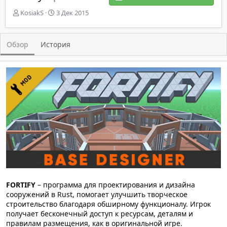
А
Д
KosiakS
3 Дек 2015
в
а
т
т
о
а
Обзор
История
р
с
о
з
д
а
н
и
я
FORTIFY
– программа для проектирования и дизайна
сооружений в Rust, помогает улучшить творческое
строительство благодаря обширному функционалу. Игрок
получает бесконечный доступ к ресурсам, деталям и
правилам размещения, как в оригинальной игре.