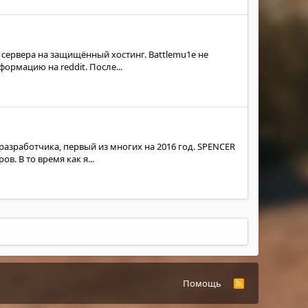
 сервера на защищённый хостинг. Battlemu1e не
ормацию на reddit. После...
разработчика, первый из многих на 2016 год. SPENCER
. В то время как я...
Помощь
R
S
S