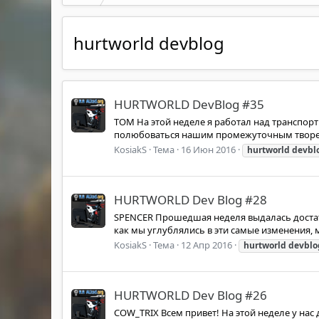
hurtworld devblog
HURTWORLD DevBlog #35
TOM На этой неделе я работал над транспор
полюбоваться нашим промежуточным творенье
KosiakS
Тема
16 Июн 2016
hurtworld
devbl
HURTWORLD Dev Blog #28
SPENCER Прошедшая неделя выдалась достат
как мы углублялись в эти самые изменения, м
KosiakS
Тема
12 Апр 2016
hurtworld
devblo
HURTWORLD Dev Blog #26
COW_TRIX Всем привет! На этой неделе у нас