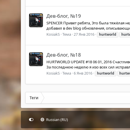
Дев-блог, №19
SPENCER Привет ребята, Это была тяжёлая не
добавил в dev blog обновления, описывающие 
KosiakS
Тема
27 Янв 2016
hurtworld
hurt
Дев-блог, №18
HURTWORLD UPDATE #18 06 01, 2016 Счастливо
За последнюю неделю я изо всех сил исправл
KosiakS
Тема
6 Янв 2016
hurtworld
hurtw
Теги
Russian (RU)