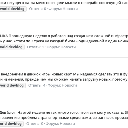
и текущего патча меня посещали мысли о переработки текущей систем
Ответы: 0
Форум:
Новости
tworld
devblog
А Прошедшую неделю я работал над созданием сложной инфраструк
у нас, кстати по 2 трека на каждый биом – один дневной и один ночно
Ответы: 1
Форум:
Новости
world
devblog
 внедрением в движок игры новых карт. Мы надеемся сделать это в фун
и изменения, прежде чем мы сможем начать загрузку новых, поэтому 
Ответы: 4
Форум:
Новости
world
devblog
в блог! На этой неделе не так много того, что я вам могу показать, Sh
справлению проблем с транспортными средствами, связанные с произв
Ответы: 0
Форум:
Новости
orld
devblog