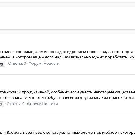
тными средствами, а именно: над внедрением нового вида транспорта
м, в котором ещё много над чем визуально нужно поработать, но мо
Ответы: 0
Форум:
Новости
og
очно-таки продуктивной, особенно если учесть некоторые существен
ы осознавали, что они требуют внесения других мелких правок, и эти 
Ответы: 0
Форум:
Новости
g
 для Вас есть пара новых конструкционных элементов и обзор некотор