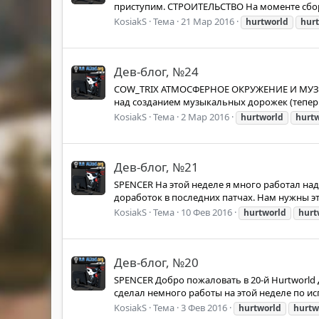
приступим. СТРОИТЕЛЬСТВО На моменте сборк
KosiakS
Тема
21 Мар 2016
hurtworld
hur
Дев-блог, №24
COW_TRIX АТМОСФЕРНОЕ ОКРУЖЕНИЕ И МУЗЫК
над созданием музыкальных дорожек (теперь 
KosiakS
Тема
2 Мар 2016
hurtworld
hurt
Дев-блог, №21
SPENCER На этой неделе я много работал над
доработок в последних патчах. Нам нужны эт
KosiakS
Тема
10 Фев 2016
hurtworld
hurt
Дев-блог, №20
SPENCER Добро пожаловать в 20-й Hurtworld Де
сделал немного работы на этой неделе по и
KosiakS
Тема
3 Фев 2016
hurtworld
hurtw