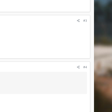
#3
#4