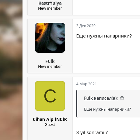
KastrYulya
New member
3 Дек 2020
Еще нужны напарники?
Fuik
New member
4 Мар 2021
C
Fuik написал(а):
Еще нужны напарники?
Cihan Alp İNCİR
Guest
3 yıl sonramı ?