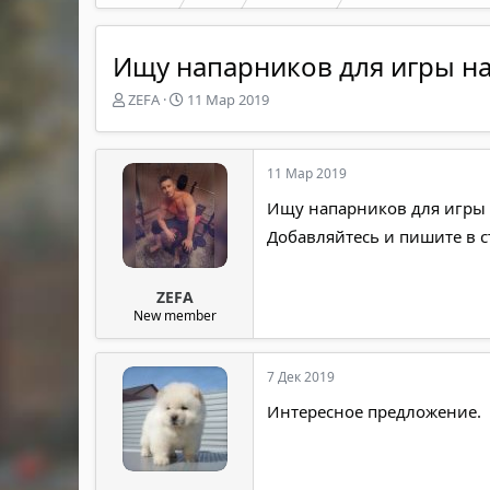
Ищу напарников для игры на
А
Д
ZEFA
11 Мар 2019
в
а
т
т
о
а
11 Мар 2019
р
н
т
а
Ищу напарников для игры 
е
ч
Добавляйтесь и пишите в 
м
а
ы
л
а
ZEFA
New member
7 Дек 2019
Интересное предложение.