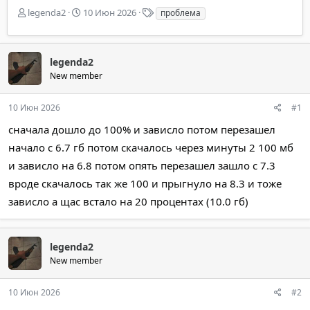
А
Д
Т
legenda2
10 Июн 2026
проблема
в
а
е
т
т
г
о
а
и
р
legenda2
н
т
а
New member
е
ч
м
а
10 Июн 2026
#1
ы
л
а
сначала дошло до 100% и зависло потом перезашел
начало с 6.7 гб потом скачалось через минуты 2 100 мб
и зависло на 6.8 потом опять перезашел зашло с 7.3
вроде скачалось так же 100 и прыгнуло на 8.3 и тоже
зависло а щас встало на 20 процентах (10.0 гб)
legenda2
New member
10 Июн 2026
#2