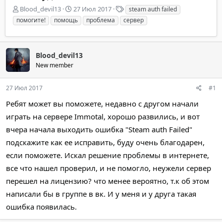
А
Д
Т
Blood_devil13
27 Июл 2017
steam auth failed
в
а
е
помогите!
помощь
проблема
сервер
т
т
г
о
а
и
р
н
т
а
Blood_devil13
е
ч
New member
м
а
ы
л
27 Июл 2017
#1
а
Ребят может вы поможете, недавно с другом начали
играть на сервере Immotal, хорошо развились, и вот
вчера начала выходить ошибка "Steam auth Failed"
подскажите как ее исправить, буду очень благодарен,
если поможете. Искал решение проблемы в интернете,
все что нашел проверил, и не помогло, неужели сервер
перешел на лицензию? что менее вероятно, т.к об этом
написали бы в группе в вк. И у меня и у друга такая
ошибка появилась.