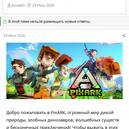
А
Д
KosiakS
29 Июн 2026
в
а
т
т
о
а
В этой теме нельзя размещать новые ответы.
р
н
т
а
29 Июн 2026
е
ч
м
а
ы
л
а
Добро пожаловать в PixARK, огромный мир дикой
природы, злобных динозавров, волшебных существ
и бесконечных приключений! Чтобы выжить в этих