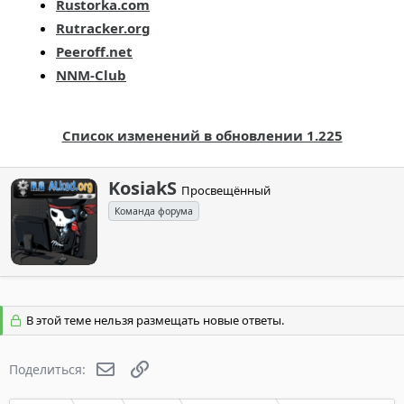
Rustorka.com
Rutracker.org
Peeroff.net
NNM-Club
Список изменений в обновлении 1.225
А
KosiakS
Просвещённый
в
Команда форума
т
о
р
В этой теме нельзя размещать новые ответы.
Электронная почта
Ссылка
Поделиться: