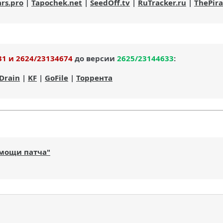
ars.pro
|
Tapochek.net
|
SeedOff.tv
|
RuTracker.ru
|
ThePir
31 и 2624/23134674
до версии
2625/23144633
:
lDrain
|
KF
|
GoFile
|
Торрента
омощи патча"