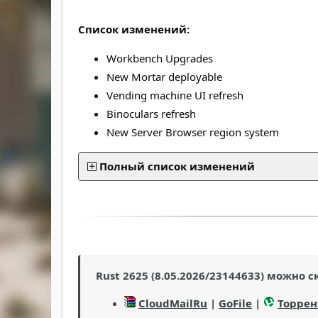
Список изменений:
Workbench Upgrades
New Mortar deployable
Vending machine UI refresh
Binoculars refresh
New Server Browser region system
Полный список изменений
Rust 2625 (8.05.2026/23144633) можно с
CloudMailRu
|
GoFile
|
Торрен