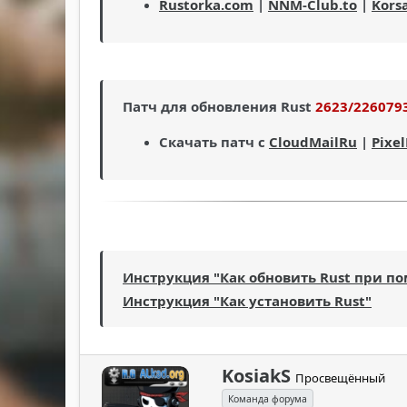
Rustorka.com
|
NNM-Club.to
|
Kors
Патч для обновления Rust
2623/226079
Скачать патч с
CloudMailRu
|
Pixe
Инструкция "Как обновить Rust при п
Инструкция "Как установить Rust"
А
KosiakS
Просвещённый
в
Команда форума
т