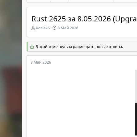
Rust 2625 за 8.05.2026 (Upgra
А
Д
KosiakS
8 Май 2026
в
а
т
т
о
а
В этой теме нельзя размещать новые ответы.
р
н
т
а
е
ч
8 Май 2026
м
а
ы
л
а