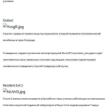
угрозами.
Outlast
Ужастик с видом от первого лица про журналиста, который оказался в психиатрической
лечебнице в горах Колорадо.
О заведении, недавно купленном мегакорпорацией Murkoff Corporation, уже давно ходят
таинственные слухи, связанные с опытами над людьми, попытками корректировки
человеческого поведения и прочей псевдонаучной жутью.
Resident Evil 2
Спустя 2 месяца после инцидента в Арклейских горах ученые, работающие на корпорацию
Umbrella в секретной подземной лаборатории в Ракун-Сити модифицировали Т-вирус.