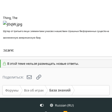
Thing, The
Шутер от третьего лица с элементами ужасов о нашествии страшных бесформенных существ на
заснеженную американскую базу.
:scare:
В этой теме нельзя размещать новые ответы.
Электронная почта
Ссылка
Поделиться:
Форумы
Все об играх
База знаний
Russian (RU)