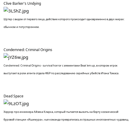
Clive Barker's Undying
Шутер с видом от первого лица, действие которого происходит одновременно в двух мирах:
обычном и потустороннем.
Condemned: Criminal Origins
Condemned: Criminal Origins - survival horror с элементами Beat 'em up, в котором игрок
выступает в роли агента отдела ФБР по расследованию серийных убийств Итана Томаса.
Dead Space
Хоррор про инженера Айзека Кларка, который пытается выжить на борту космической
буровой станции «Ишимура», чья команда превратилась в страшных инопланетных чудовищ.