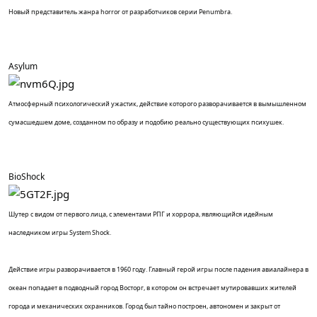
Новый представитель жанра horror от разработчиков серии Penumbra.
Asylum
Атмосферный психологический ужастик, действие которого разворачивается в вымышленном
сумасшедшем доме, созданном по образу и подобию реально существующих психушек.
BioShock
Шутер с видом от первого лица, с элементами РПГ и хоррора, являющийся идейным
наследником игры System Shock.
Действие игры разворачивается в 1960 году. Главный герой игры после падения авиалайнера в
океан попадает в подводный город Восторг, в котором он встречает мутировавших жителей
города и механических охранников. Город был тайно построен, автономен и закрыт от