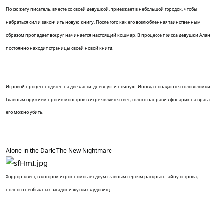
По сюжету писатель, вместе со своей девушкой, приезжает в небольшой городок, чтобы
набраться сил и закончить новую книгу. После того как его возлюбленная таинственным
образом пропадает вокруг начинается настоящий кошмар. В процессе поиска девушки Алан
постоянно находит страницы своей новой книги.
Игровой процесс поделен на две части: дневную и ночную. Иногда попадаются головоломки.
Главным оружием против монстров в игре является свет, только направив фонарик на врага
его можно убить.
Alone in the Dark: The New Nightmare
Хоррор-квест, в котором игрок помогает двум главным героям раскрыть тайну острова,
полного необычных загадок и жутких чудовищ.