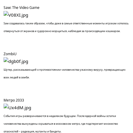
Saw: The Video Game
Saw создавалась таким образом, чтобы даже в самые ответственные моменты игрокам хотелось
отвернуться от экранов и судорожно морщиться, наблюдая за происходящим кошмаром.
ZombiU
Шутер, рассказывающий о противостоянии человечества ужасному вирусу, превращающих
всех людей в зомби.
Метро 2033
События игры разворачиваются в недалеком будущем. После ядерной войны остатки
человечества вынуждены скрываться в московском метро, где подстерегает множество
опасностей – радиация, мутанты и бандиты.