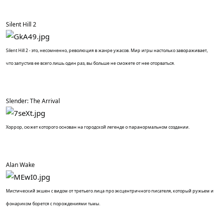
Silent Hill 2
Silent Hill 2 - это, несомненно, революция в жанре ужасов. Мир игры настолько завораживает,
что запустив ее всего лишь один раз, вы больше не сможете от нее оторваться.
Slender: The Arrival
Хоррор, сюжет которого основан на городской легенде о паранормальном создании.
Alan Wake
Мистический экшен с видом от третьего лица про эксцентричного писателя, который ружьем и
фонариком борется с порождениями тьмы.