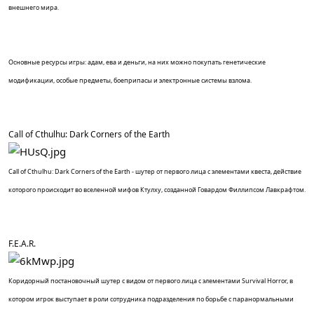
внешнего мира.
Основные ресурсы игры: адам, ева и деньги, на них можно покупать генетические
модификации, особые предметы, боеприпасы и электронные системы взлома.
Call of Cthulhu: Dark Corners of the Earth
Call of Cthulhu: Dark Corners of the Earth - шутер от первого лица с элементами квеста, действие
которого происходит во вселенной мифов Ктулху, созданной Говардом Филлипсом Лавкрафтом.
F.E.A.R.
Коридорный постановочный шутер с видом от первого лица с элементами Survival Horror, в
котором игрок выступает в роли сотрудника подразделения по борьбе с паранормальными