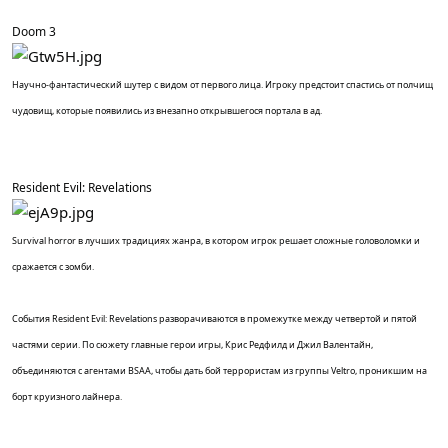
Doom 3
Научно-фантастический шутер с видом от первого лица. Игроку предстоит спастись от полчищ
чудовищ, которые появились из внезапно открывшегося портала в ад.
Resident Evil: Revelations
Survival horror в лучших традициях жанра, в котором игрок решает сложные головоломки и
сражается с зомби.
События Resident Evil: Revelations разворачиваются в промежутке между четвертой и пятой
частями серии. По сюжету главные герои игры, Крис Редфилд и Джил Валентайн,
объединяются с агентами BSAA, чтобы дать бой террористам из группы Veltro, проникшим на
борт круизного лайнера.