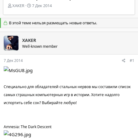
А
Д
XAKER
7 Дек 2014
в
а
т
т
о
а
В этой теме нельзя размещать новые ответы.
р
н
т
а
е
ч
XAKER
м
а
Well-known member
ы
л
а
7 Дек 2014
#1
Специально для обладателей стальных нервов мы составили список
самых страшных компьютерных игр в истории. Хотите надолго
испортить себе сон? Выбирайте любую!
Amnesia: The Dark Descent