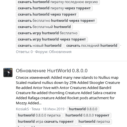
скачать
hurtworld
пиратку последнюю версию
скачать
hurtworld
пиратку
через
торрент
скачать
hurtworld
через
торрент
скачать
бесплатно
hurtworld
через
торрент
скачать
бесплатный
hurtworld
скачать
игру
hurtworld
бесплатно
скачать
игру
hurtworld
через
торрент
скачать
новый
hurtworld
скачать
последний
hurtworld
Ответы: 0
Форум:
Обновления
Обновление HurtWorld 0.8.0.0
Список изменений: Added many new islands to Nullius map
Scaled mailand nullius down by 25% Added Skoogler Creature
Re-added Antor hive with Antor Creatures Added Bandril
Creature Re-added thornling Creature Added Sabra creatire
Added Rafaga creature Added Rocket pods attachment for
Mozzy Added...
KosiakS
Тема
18 Июн 2019
hurtworld
0.8.0.0
hurtworld
0.8.0.0 пиратка
hurtworld
0.8.0.0
торрент
hurtworld
игра
скачать
торрент
hurtworld
пиратка