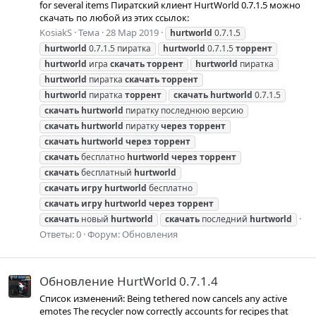
for several items Пиратский клиент HurtWorld 0.7.1.5 можно
скачать по любой из этих ссылок:
KosiakS
Тема
28 Мар 2019
hurtworld
0.7.1.5
hurtworld
0.7.1.5 пиратка
hurtworld
0.7.1.5
торрент
hurtworld
игра
скачать
торрент
hurtworld
пиратка
hurtworld
пиратка
скачать
торрент
hurtworld
пиратка
торрент
скачать
hurtworld
0.7.1.5
скачать
hurtworld
пиратку последнюю версию
скачать
hurtworld
пиратку
через
торрент
скачать
hurtworld
через
торрент
скачать
бесплатно
hurtworld
через
торрент
скачать
бесплатный
hurtworld
скачать
игру
hurtworld
бесплатно
скачать
игру
hurtworld
через
торрент
скачать
новый
hurtworld
скачать
последний
hurtworld
Ответы: 0
Форум:
Обновления
Обновление HurtWorld 0.7.1.4
Список изменений: Being tethered now cancels any active
emotes The recycler now correctly accounts for recipes that