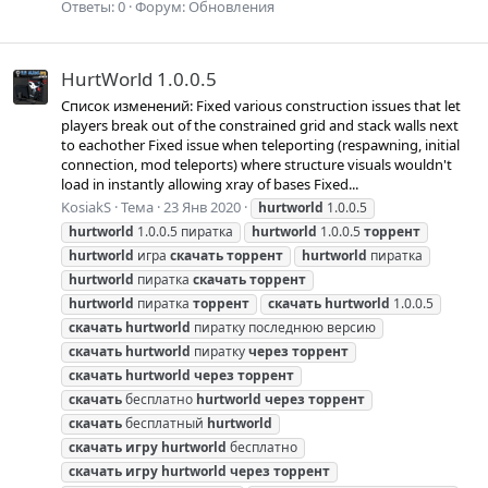
Ответы: 0
Форум:
Обновления
HurtWorld 1.0.0.5
Список изменений: Fixed various construction issues that let
players break out of the constrained grid and stack walls next
to eachother Fixed issue when teleporting (respawning, initial
connection, mod teleports) where structure visuals wouldn't
load in instantly allowing xray of bases Fixed...
KosiakS
Тема
23 Янв 2020
hurtworld
1.0.0.5
hurtworld
1.0.0.5 пиратка
hurtworld
1.0.0.5
торрент
hurtworld
игра
скачать
торрент
hurtworld
пиратка
hurtworld
пиратка
скачать
торрент
hurtworld
пиратка
торрент
скачать
hurtworld
1.0.0.5
скачать
hurtworld
пиратку последнюю версию
скачать
hurtworld
пиратку
через
торрент
скачать
hurtworld
через
торрент
скачать
бесплатно
hurtworld
через
торрент
скачать
бесплатный
hurtworld
скачать
игру
hurtworld
бесплатно
скачать
игру
hurtworld
через
торрент