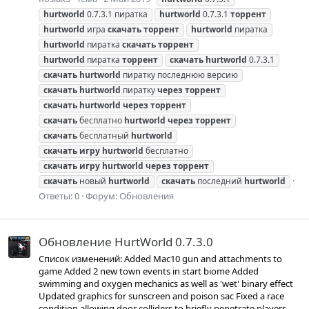
hurtworld
0.7.3.1 пиратка
hurtworld
0.7.3.1
торрент
hurtworld
игра
скачать
торрент
hurtworld
пиратка
hurtworld
пиратка
скачать
торрент
hurtworld
пиратка
торрент
скачать
hurtworld
0.7.3.1
скачать
hurtworld
пиратку последнюю версию
скачать
hurtworld
пиратку
через
торрент
скачать
hurtworld
через
торрент
скачать
бесплатно
hurtworld
через
торрент
скачать
бесплатный
hurtworld
скачать
игру
hurtworld
бесплатно
скачать
игру
hurtworld
через
торрент
скачать
новый
hurtworld
скачать
последний
hurtworld
Ответы: 0
Форум:
Обновления
Обновление HurtWorld 0.7.3.0
Список изменений: Added Mac10 gun and attachments to
game Added 2 new town events in start biome Added
swimming and oxygen mechanics as well as 'wet' binary effect
Updated graphics for sunscreen and poison sac Fixed a race
condition allowing door colliders to briefly penetrate players