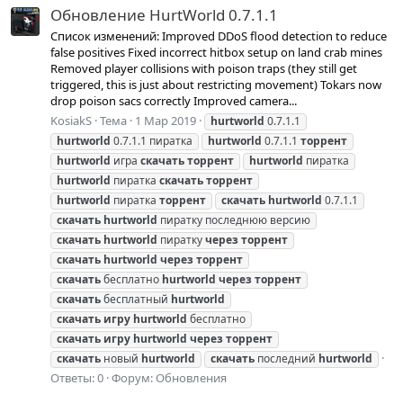
Обновление HurtWorld 0.7.1.1
Список изменений: Improved DDoS flood detection to reduce
false positives Fixed incorrect hitbox setup on land crab mines
Removed player collisions with poison traps (they still get
triggered, this is just about restricting movement) Tokars now
drop poison sacs correctly Improved camera...
KosiakS
Тема
1 Мар 2019
hurtworld
0.7.1.1
hurtworld
0.7.1.1 пиратка
hurtworld
0.7.1.1
торрент
hurtworld
игра
скачать
торрент
hurtworld
пиратка
hurtworld
пиратка
скачать
торрент
hurtworld
пиратка
торрент
скачать
hurtworld
0.7.1.1
скачать
hurtworld
пиратку последнюю версию
скачать
hurtworld
пиратку
через
торрент
скачать
hurtworld
через
торрент
скачать
бесплатно
hurtworld
через
торрент
скачать
бесплатный
hurtworld
скачать
игру
hurtworld
бесплатно
скачать
игру
hurtworld
через
торрент
скачать
новый
hurtworld
скачать
последний
hurtworld
Ответы: 0
Форум:
Обновления