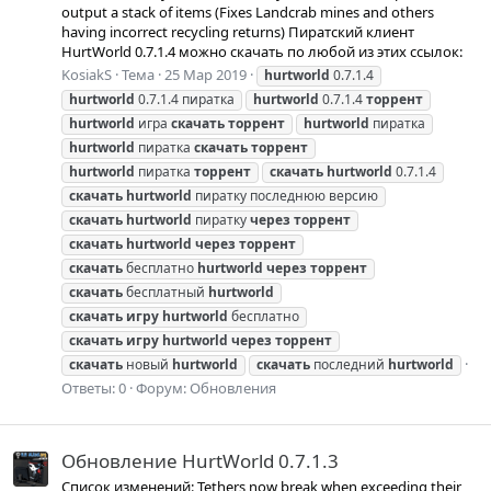
output a stack of items (Fixes Landcrab mines and others
having incorrect recycling returns) Пиратский клиент
HurtWorld 0.7.1.4 можно скачать по любой из этих ссылок:
KosiakS
Тема
25 Мар 2019
hurtworld
0.7.1.4
hurtworld
0.7.1.4 пиратка
hurtworld
0.7.1.4
торрент
hurtworld
игра
скачать
торрент
hurtworld
пиратка
hurtworld
пиратка
скачать
торрент
hurtworld
пиратка
торрент
скачать
hurtworld
0.7.1.4
скачать
hurtworld
пиратку последнюю версию
скачать
hurtworld
пиратку
через
торрент
скачать
hurtworld
через
торрент
скачать
бесплатно
hurtworld
через
торрент
скачать
бесплатный
hurtworld
скачать
игру
hurtworld
бесплатно
скачать
игру
hurtworld
через
торрент
скачать
новый
hurtworld
скачать
последний
hurtworld
Ответы: 0
Форум:
Обновления
Обновление HurtWorld 0.7.1.3
Список изменений: Tethers now break when exceeding their