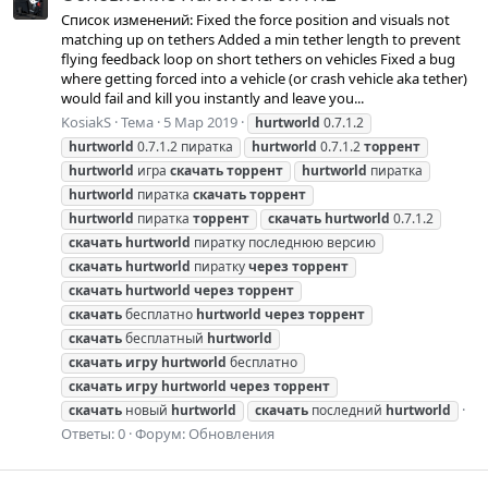
Список изменений: Fixed the force position and visuals not
matching up on tethers Added a min tether length to prevent
flying feedback loop on short tethers on vehicles Fixed a bug
where getting forced into a vehicle (or crash vehicle aka tether)
would fail and kill you instantly and leave you...
KosiakS
Тема
5 Мар 2019
hurtworld
0.7.1.2
hurtworld
0.7.1.2 пиратка
hurtworld
0.7.1.2
торрент
hurtworld
игра
скачать
торрент
hurtworld
пиратка
hurtworld
пиратка
скачать
торрент
hurtworld
пиратка
торрент
скачать
hurtworld
0.7.1.2
скачать
hurtworld
пиратку последнюю версию
скачать
hurtworld
пиратку
через
торрент
скачать
hurtworld
через
торрент
скачать
бесплатно
hurtworld
через
торрент
скачать
бесплатный
hurtworld
скачать
игру
hurtworld
бесплатно
скачать
игру
hurtworld
через
торрент
скачать
новый
hurtworld
скачать
последний
hurtworld
Ответы: 0
Форум:
Обновления