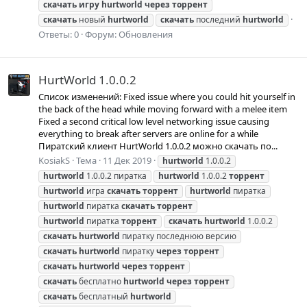
скачать
игру
hurtworld
через
торрент
скачать
новый
hurtworld
скачать
последний
hurtworld
Ответы: 0
Форум:
Обновления
HurtWorld 1.0.0.2
Список изменений: Fixed issue where you could hit yourself in
the back of the head while moving forward with a melee item
Fixed a second critical low level networking issue causing
everything to break after servers are online for a while
Пиратский клиент HurtWorld 1.0.0.2 можно скачать по...
KosiakS
Тема
11 Дек 2019
hurtworld
1.0.0.2
hurtworld
1.0.0.2 пиратка
hurtworld
1.0.0.2
торрент
hurtworld
игра
скачать
торрент
hurtworld
пиратка
hurtworld
пиратка
скачать
торрент
hurtworld
пиратка
торрент
скачать
hurtworld
1.0.0.2
скачать
hurtworld
пиратку последнюю версию
скачать
hurtworld
пиратку
через
торрент
скачать
hurtworld
через
торрент
скачать
бесплатно
hurtworld
через
торрент
скачать
бесплатный
hurtworld