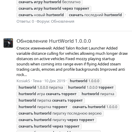
скачать
игру
hurtworld
бесплатно
скачать
игру
hurtworld
через
торрент
скачать
новый
hurtworld
скачать
последний
hurtworld
Ответы: 0
Форум:
Обновления
Обновление HurtWorld 1.0.0.0
Список изменений: Added Talon Rocket Launcher Added
variable distance culling for vehicles allowing much longer draw
distances on active vehicles Fixed mozzy playing startup
sounds when coming into range even if flying Added steam
trading cards, emotes and profile backgrounds Improved anti
rock...
KosiakS
Тема
10 Дек 2019
hurtworld
1.0.0.0
hurtworld
1.0.0.0 пиратка
hurtworld
1.0.0.0
торрент
hurtworld
игра
скачать
торрент
hurtworld
пиратка
hurtworld
пиратка
скачать
торрент
hurtworld
пиратка
торрент
скачать
hurtworld
1.0.0.0
скачать
hurtworld
пиратку последнюю версию
скачать
hurtworld
пиратку
через
торрент
скачать
hurtworld
через
торрент