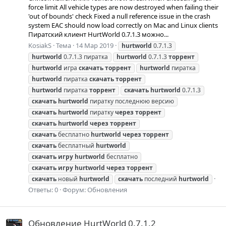
force limit All vehicle types are now destroyed when failing their
'out of bounds' check Fixed a null reference issue in the crash
system EAC should now load correctly on Mac and Linux clients
Пиратский клиент HurtWorld 0.7.1.3 можно...
KosiakS
Тема
14 Мар 2019
hurtworld
0.7.1.3
hurtworld
0.7.1.3 пиратка
hurtworld
0.7.1.3
торрент
hurtworld
игра
скачать
торрент
hurtworld
пиратка
hurtworld
пиратка
скачать
торрент
hurtworld
пиратка
торрент
скачать
hurtworld
0.7.1.3
скачать
hurtworld
пиратку последнюю версию
скачать
hurtworld
пиратку
через
торрент
скачать
hurtworld
через
торрент
скачать
бесплатно
hurtworld
через
торрент
скачать
бесплатный
hurtworld
скачать
игру
hurtworld
бесплатно
скачать
игру
hurtworld
через
торрент
скачать
новый
hurtworld
скачать
последний
hurtworld
Ответы: 0
Форум:
Обновления
Обновление HurtWorld 0.7.1.2