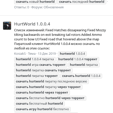
скачать
новый
hurtworld
скачать
последний
hurtworld
Ответы: 0
Форум:
Обновления
HurtWorld 1.0.0.4
Список изменений: Fixed Hatches dissapearing Fixed Mozzy
tilting backwards on exit breaking tail rotors Added Ammo
count to bow UI Fixed road that hovered above the map
Пиратский клиент HurtWorld 1.0.0.4 можно скачать по
любой из этих ссылок:
KosiakS
Тема
13 Дек 2019
hurtworld
1.0.0.4
hurtworld
1.0.0.4 пиратка
hurtworld
1.0.0.4
торрент
hurtworld
игра
скачать
торрент
hurtworld
пиратка
hurtworld
пиратка
скачать
торрент
hurtworld
пиратка
торрент
скачать
hurtworld
1.0.0.4
скачать
hurtworld
пиратку последнюю версию
скачать
hurtworld
пиратку
через
торрент
скачать
hurtworld
через
торрент
скачать
бесплатно
hurtworld
через
торрент
скачать
бесплатный
hurtworld
скачать
игру
hurtworld
бесплатно