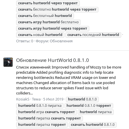
скачать
hurtworld
через
торрент
скачать
бесплатно
hurtworld
через
торрент
скачать
бесплатный
hurtworld
скачать
игру
hurtworld
бесплатно
скачать
игру
hurtworld
через
торрент
скачать
новый
hurtworld
скачать
последний
hurtworld
Ответы: 0
Форум:
Обновления
Обновление HurtWorld 0.8.1.0
Список изменений: Improved handling of Mozzy to be more
predictable Added profiling diagnostic info to help locate
rendering bottlenecks Reduced VRAM usage on lower end
machines Changed allocation of Items back to use pooled
structures to reduce server spikes Fixed issue with lod
colliders...
KosiakS
Тема
5 Июл 2019
hurtworld
0.8.1.0
hurtworld
0.8.1.0 пиратка
hurtworld
0.8.1.0
торрент
hurtworld
игра
скачать
торрент
hurtworld
пиратка
hurtworld
пиратка
скачать
торрент
hurtworld
пиратка
торрент
скачать
hurtworld
0.8.1.0