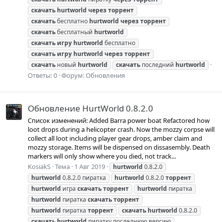
скачать
hurtworld
через
торрент
скачать
бесплатно
hurtworld
через
торрент
скачать
бесплатный
hurtworld
скачать
игру
hurtworld
бесплатно
скачать
игру
hurtworld
через
торрент
скачать
новый
hurtworld
скачать
последний
hurtworld
Ответы: 0
Форум:
Обновления
Обновление HurtWorld 0.8.2.0
Список изменений: Added Barra power boat Refactored how
loot drops during a helicopter crash. Now the mozzy corpse will
collect all loot including player gear drops, amber claim and
mozzy storage. Items will be dispensed on dissasembly. Death
markers will only show where you died, not track...
KosiakS
Тема
1 Авг 2019
hurtworld
0.8.2.0
hurtworld
0.8.2.0 пиратка
hurtworld
0.8.2.0
торрент
hurtworld
игра
скачать
торрент
hurtworld
пиратка
hurtworld
пиратка
скачать
торрент
hurtworld
пиратка
торрент
скачать
hurtworld
0.8.2.0
скачать
hurtworld
пиратку последнюю версию