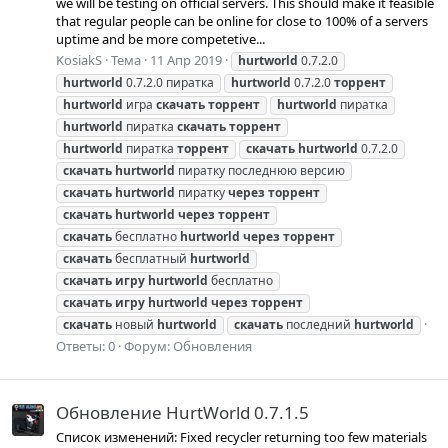
we will be testing on official servers. This should make it feasible
that regular people can be online for close to 100% of a servers
uptime and be more competetive...
KosiakS
Тема
11 Апр 2019
hurtworld
0.7.2.0
hurtworld
0.7.2.0 пиратка
hurtworld
0.7.2.0
торрент
hurtworld
игра
скачать
торрент
hurtworld
пиратка
hurtworld
пиратка
скачать
торрент
hurtworld
пиратка
торрент
скачать
hurtworld
0.7.2.0
скачать
hurtworld
пиратку последнюю версию
скачать
hurtworld
пиратку
через
торрент
скачать
hurtworld
через
торрент
скачать
бесплатно
hurtworld
через
торрент
скачать
бесплатный
hurtworld
скачать
игру
hurtworld
бесплатно
скачать
игру
hurtworld
через
торрент
скачать
новый
hurtworld
скачать
последний
hurtworld
Ответы: 0
Форум:
Обновления
Обновление HurtWorld 0.7.1.5
Список изменений: Fixed recycler returning too few materials