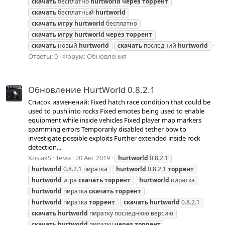
скачать
бесплатно
hurtworld
через
торрент
скачать
бесплатный
hurtworld
скачать
игру
hurtworld
бесплатно
скачать
игру
hurtworld
через
торрент
скачать
новый
hurtworld
скачать
последний
hurtworld
Ответы: 0
Форум:
Обновления
Обновление HurtWorld 0.8.2.1
Список изменений: Fixed hatch race condition that could be
used to push into rocks Fixed emotes being used to enable
equipment while inside vehicles Fixed player map markers
spamming errors Temporarily disabled tether bow to
investigate possible exploits Further extended inside rock
detection...
KosiakS
Тема
20 Авг 2019
hurtworld
0.8.2.1
hurtworld
0.8.2.1 пиратка
hurtworld
0.8.2.1
торрент
hurtworld
игра
скачать
торрент
hurtworld
пиратка
hurtworld
пиратка
скачать
торрент
hurtworld
пиратка
торрент
скачать
hurtworld
0.8.2.1
скачать
hurtworld
пиратку последнюю версию
скачать
hurtworld
пиратку
через
торрент