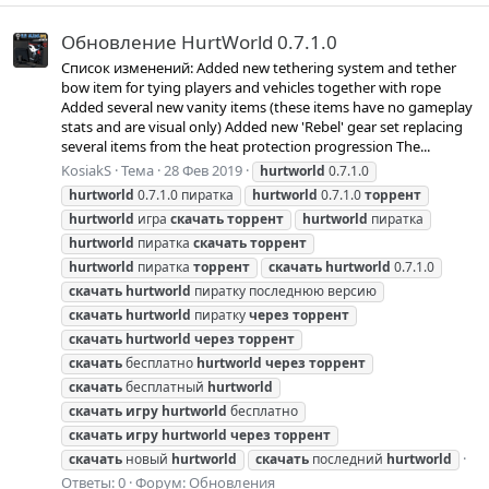
Обновление HurtWorld 0.7.1.0
Список изменений: Added new tethering system and tether
bow item for tying players and vehicles together with rope
Added several new vanity items (these items have no gameplay
stats and are visual only) Added new 'Rebel' gear set replacing
several items from the heat protection progression The...
KosiakS
Тема
28 Фев 2019
hurtworld
0.7.1.0
hurtworld
0.7.1.0 пиратка
hurtworld
0.7.1.0
торрент
hurtworld
игра
скачать
торрент
hurtworld
пиратка
hurtworld
пиратка
скачать
торрент
hurtworld
пиратка
торрент
скачать
hurtworld
0.7.1.0
скачать
hurtworld
пиратку последнюю версию
скачать
hurtworld
пиратку
через
торрент
скачать
hurtworld
через
торрент
скачать
бесплатно
hurtworld
через
торрент
скачать
бесплатный
hurtworld
скачать
игру
hurtworld
бесплатно
скачать
игру
hurtworld
через
торрент
скачать
новый
hurtworld
скачать
последний
hurtworld
Ответы: 0
Форум:
Обновления