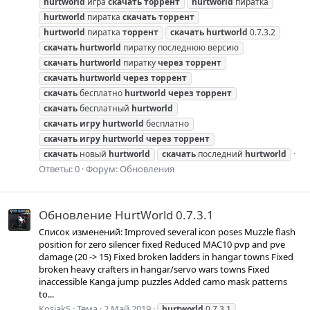
hurtworld
игра
скачать
торрент
hurtworld
пиратка
hurtworld
пиратка
скачать
торрент
hurtworld
пиратка
торрент
скачать
hurtworld
0.7.3.2
скачать
hurtworld
пиратку последнюю версию
скачать
hurtworld
пиратку
через
торрент
скачать
hurtworld
через
торрент
скачать
бесплатно
hurtworld
через
торрент
скачать
бесплатный
hurtworld
скачать
игру
hurtworld
бесплатно
скачать
игру
hurtworld
через
торрент
скачать
новый
hurtworld
скачать
последний
hurtworld
Ответы: 0
Форум:
Обновления
Обновление HurtWorld 0.7.3.1
Список изменений: Improved several icon poses Muzzle flash
position for zero silencer fixed Reduced MAC10 pvp and pve
damage (20 -> 15) Fixed broken ladders in hangar towns Fixed
broken heavy crafters in hangar/servo wars towns Fixed
inaccessible Kanga jump puzzles Added camo mask patterns
to...
KosiakS
Тема
2 Май 2019
hurtworld
0.7.3.1