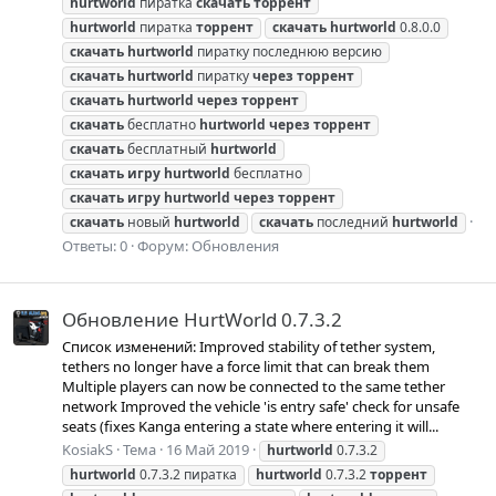
hurtworld
пиратка
скачать
торрент
hurtworld
пиратка
торрент
скачать
hurtworld
0.8.0.0
скачать
hurtworld
пиратку последнюю версию
скачать
hurtworld
пиратку
через
торрент
скачать
hurtworld
через
торрент
скачать
бесплатно
hurtworld
через
торрент
скачать
бесплатный
hurtworld
скачать
игру
hurtworld
бесплатно
скачать
игру
hurtworld
через
торрент
скачать
новый
hurtworld
скачать
последний
hurtworld
Ответы: 0
Форум:
Обновления
Обновление HurtWorld 0.7.3.2
Список изменений: Improved stability of tether system,
tethers no longer have a force limit that can break them
Multiple players can now be connected to the same tether
network Improved the vehicle 'is entry safe' check for unsafe
seats (fixes Kanga entering a state where entering it will...
KosiakS
Тема
16 Май 2019
hurtworld
0.7.3.2
hurtworld
0.7.3.2 пиратка
hurtworld
0.7.3.2
торрент