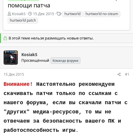
помощи патча
А
Д
Т
KosiakS
15 Дек 2015
hurtworld
hurtworld no-steam
в
а
е
hurtworld patch
т
т
г
о
а
и
р
н
В этой теме нельзя размещать новые ответы.
т
а
е
ч
м
а
KosiakS
ы
л
Просвещённый
Команда форума
а
15 Дек 2015
#1
Внимание!
Настоятельно рекомендуем
скачивать патчи только по ссылкам с
нашего форума, если вы скачали патчи с
"других" медиа-ресурсов, то мы не
отвечаем за безопасность вашего ПК и
работоспособность игры.