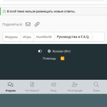
е
а
к
В этой теме нельзя размещать новые ответы.
ц
и
и
Электронная почта
Ссылка
:
Поделиться:
Форумы
Игры
HurtWorld
Руководства и F.A.Q.
Russian (RU)
Помощь
R
S
S
Форумы
Что Нового?
Вход
Регистрация
Поиск