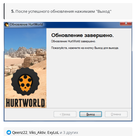
5.
После успешного обновления нажимаем "Выход"
Р
Qeenz22
,
Viks_Aktiv
,
ExyLoL
и 3 других