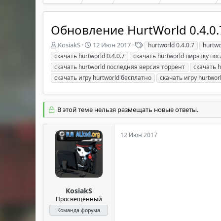
Обновление HurtWorld 0.4.0.
А
Д
Т
KosiakS
12 Июн 2017
hurtworld 0.4.0.7
hurtwo
в
а
е
скачать hurtworld 0.4.0.7
скачать hurtworld пиратку п
т
т
г
скачать hurtworld последняя версия торрент
скачать h
о
а
и
скачать игру hurtworld бесплатно
скачать игру hurtwor
р
н
т
а
е
ч
м
а
В этой теме нельзя размещать новые ответы.
ы
л
а
12 Июн 2017
KosiakS
Просвещённый
Команда форума