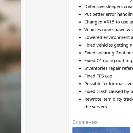
Defensive sleepers creat
Put better error handl
Changed AR15 to use act
Vehicles now spawn wit
Lowered environment 
Fixed vehicles getting 
Fixed spearing Goat an
Fixed C4 doing nothing
Inventories repair refe
Fixed FPS cap
Possible fix for massive
Fixed crash caused by 
Rewrote item dirty trac
the servers.
Вложения