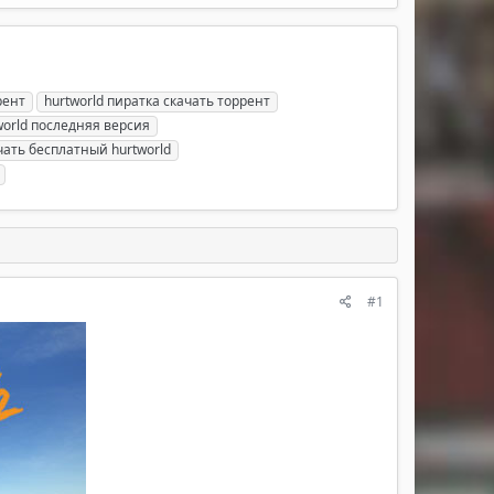
рент
hurtworld пиратка скачать торрент
world последняя версия
чать бесплатный hurtworld
#1