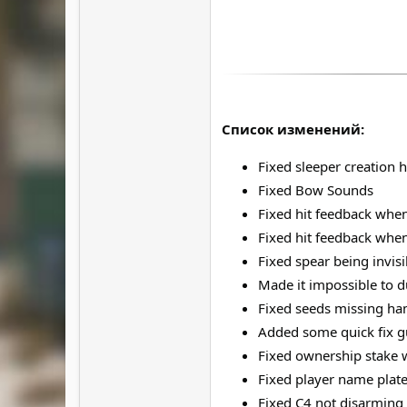
Список изменений:
Fixed sleeper creation 
Fixed Bow Sounds
Fixed hit feedback wh
Fixed hit feedback whe
Fixed spear being invis
Made it impossible to d
Fixed seeds missing h
Added some quick fix gu
Fixed ownership stake 
Fixed player name plat
Fixed C4 not disarming