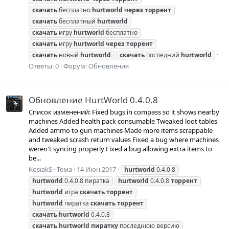
скачать
бесплатно
hurtworld
через
торрент
скачать
бесплатный
hurtworld
скачать
игру
hurtworld
бесплатно
скачать
игру
hurtworld
через
торрент
скачать
новый
hurtworld
скачать
последний
hurtworld
Ответы: 0
Форум:
Обновления
Обновление HurtWorld 0.4.0.8
Список изменений: Fixed bugs in compass so it shows nearby
machines Added health pack consumable Tweaked loot tables
Added ammo to gun machines Made more items scrappable
and tweaked scrash return values Fixed a bug where machines
weren't syncing properly Fixed a bug allowing extra items to
be...
KosiakS
Тема
14 Июн 2017
hurtworld
0.4.0.8
hurtworld
0.4.0.8 пиратка
hurtworld
0.4.0.8
торрент
hurtworld
игра
скачать
торрент
hurtworld
пиратка
скачать
торрент
скачать
hurtworld
0.4.0.8
скачать
hurtworld
пиратку
последнюю версию