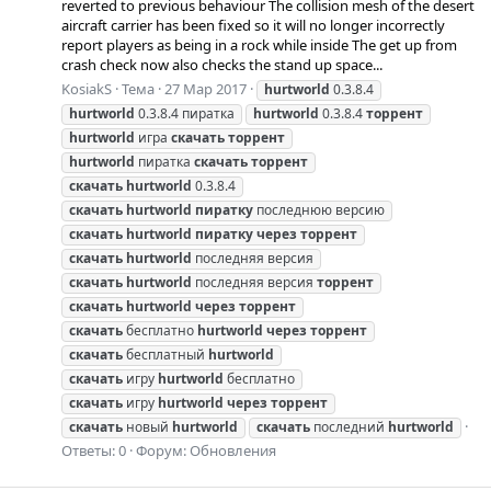
reverted to previous behaviour The collision mesh of the desert
aircraft carrier has been fixed so it will no longer incorrectly
report players as being in a rock while inside The get up from
crash check now also checks the stand up space...
KosiakS
Тема
27 Мар 2017
hurtworld
0.3.8.4
hurtworld
0.3.8.4 пиратка
hurtworld
0.3.8.4
торрент
hurtworld
игра
скачать
торрент
hurtworld
пиратка
скачать
торрент
скачать
hurtworld
0.3.8.4
скачать
hurtworld
пиратку
последнюю версию
скачать
hurtworld
пиратку
через
торрент
скачать
hurtworld
последняя версия
скачать
hurtworld
последняя версия
торрент
скачать
hurtworld
через
торрент
скачать
бесплатно
hurtworld
через
торрент
скачать
бесплатный
hurtworld
скачать
игру
hurtworld
бесплатно
скачать
игру
hurtworld
через
торрент
скачать
новый
hurtworld
скачать
последний
hurtworld
Ответы: 0
Форум:
Обновления