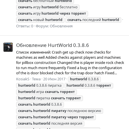
скачать
бесплатный
hurtworld
скачать
игру
hurtworld
бесплатно
скачать
игру
hurtworld
через
торрент
скачать
новый
hurtworld
скачать
последний
hurtworld
Ответы: 0
Форум:
Обновления
Обновление HurtWorld 0.3.8.6
Список изменений: Crash get up check now checks for
machines as well Added checks against players and machines
for pillbox construction Changed the is player inside rock check
to run much more frequently Fixed a bug in the configuration
of the is door blocked check for the trap door hatch Fixed...
KosiakS
Тема
20 Июн 2017
hurtworld
0.3.8.6
hurtworld
0.3.8.6 пиратка
hurtworld
0.3.8.6
торрент
hurtworld
игра
скачать
торрент
hurtworld
пиратка
скачать
торрент
скачать
hurtworld
0.3.8.6
скачать
hurtworld
пиратку
последнюю версию
скачать
hurtworld
пиратку
через
торрент
скачать
hurtworld
последняя версия