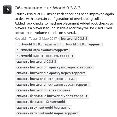
Обновление HurtWorld 0.3.8.3
Список изменений: Inside rock check has been improved again
to deal with a certain configuration of overlapping colliders
Added rock checks to machine placement Added rock checks to
players, if a player is found inside a rock they will be killed Fixed
construction volume checks on several...
KosiakS
Тема
3 Мар 2017
hurtworld
0.3.8.3
hurtworld
0.3.8.3 пиратка
hurtworld
0.3.8.3
торрент
hurtworld
игра
скачать
торрент
hurtworld
пиратка
скачать
торрент
скачать
hurtworld
0.3.8.3
скачать
hurtworld
пиратку
последнюю версию
скачать
hurtworld
пиратку
через
торрент
скачать
hurtworld
последняя версия
скачать
hurtworld
последняя версия
торрент
скачать
hurtworld
через
торрент
скачать
бесплатно
hurtworld
через
торрент
скачать
бесплатный
hurtworld
скачать
игру
hurtworld
бесплатно
скачать
игру
hurtworld
через
торрент