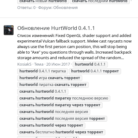
скачать
новый
hurtworld
скачать
последний
hurtworld
Ответы: 0
Форум:
Обновления
Обновление HurtWorld 0.4.1.1
Список изменений: Fixed OpenGL shader support and added
experimental Vulcan fallback support. Melee cast raycasts now
always use the first person cam position, this will stop being
able to "Axe" you questions through walls. Increased backpack
storage amounts and reduced the spread of the random...
KosiakS
Тема
20 Июн 2017
hurtworld
0.4.1.1
hurtworld
0.4.1.1 пиратка
hurtworld
0.4.1.1
торрент
hurtworld
игра
скачать
торрент
hurtworld
пиратка
скачать
торрент
скачать
hurtworld
0.4.1.1
скачать
hurtworld
пиратку
последнюю версию
скачать
hurtworld
пиратку
через
торрент
скачать
hurtworld
последняя версия
скачать
hurtworld
последняя версия
торрент
скачать
hurtworld
через
торрент
скачать
бесплатно
hurtworld
через
торрент