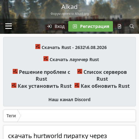
Alkad
Форум проекта Alkad.org
Вход
Регистрация
Скачать Rust - 2632\6.08.2026
Скачать лаунчер Rust
Решение проблем с
Список серверов
Rust
Rust
Как установить Rust
Как обновить Rust
Наш канал Discord
Теги
скачать hurtworld пиратку через