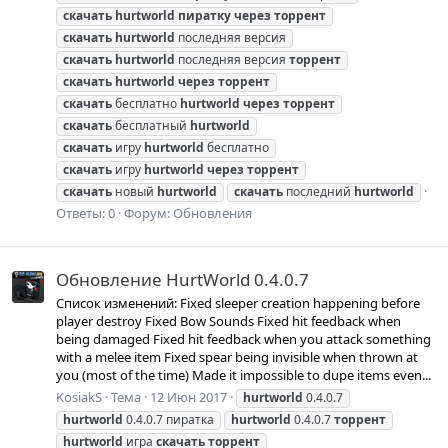
скачать
hurtworld
пиратку
через
торрент
скачать
hurtworld
последняя версия
скачать
hurtworld
последняя версия
торрент
скачать
hurtworld
через
торрент
скачать
бесплатно
hurtworld
через
торрент
скачать
бесплатный
hurtworld
скачать
игру
hurtworld
бесплатно
скачать
игру
hurtworld
через
торрент
скачать
новый
hurtworld
скачать
последний
hurtworld
Ответы: 0
Форум:
Обновления
Обновление HurtWorld 0.4.0.7
Список изменений: Fixed sleeper creation happening before
player destroy Fixed Bow Sounds Fixed hit feedback when
being damaged Fixed hit feedback when you attack something
with a melee item Fixed spear being invisible when thrown at
you (most of the time) Made it impossible to dupe items even...
KosiakS
Тема
12 Июн 2017
hurtworld
0.4.0.7
hurtworld
0.4.0.7 пиратка
hurtworld
0.4.0.7
торрент
hurtworld
игра
скачать
торрент