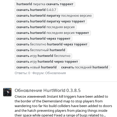
hurtworld
пиратка
скачать
торрент
скачать
hurtworld
0.4.0.7
скачать
hurtworld
пиратку
последнюю версию
скачать
hurtworld
пиратку
через
торрент
скачать
hurtworld
последняя версия
скачать
hurtworld
последняя версия
торрент
скачать
hurtworld
через
торрент
скачать
бесплатно
hurtworld
через
торрент
скачать
бесплатный
hurtworld
скачать
игру
hurtworld
бесплатно
скачать
игру
hurtworld
через
торрент
скачать
новый
hurtworld
скачать
последний
hurtworld
Ответы: 0
Форум:
Обновления
Обновление HurtWorld 0.3.8.5
Список изменений: Instant kill triggers have been added to
the border of the Diemensland map to stop players from
wandering too far No build colliders have been added to doors
and the hatch preventing players from placing things inside
their space while opened Fixed a range of bugs related to...