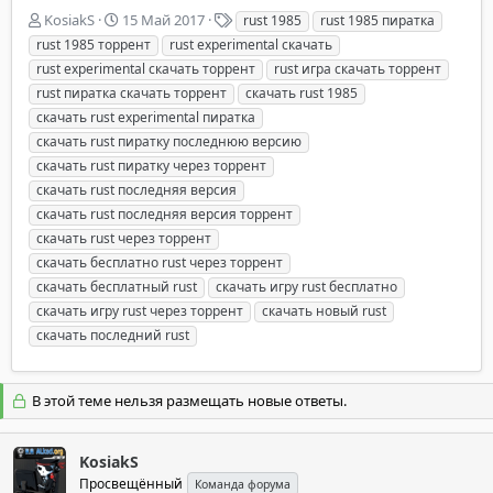
А
Д
Т
KosiakS
15 Май 2017
rust 1985
rust 1985 пиратка
в
а
е
rust 1985 торрент
rust experimental скачать
т
т
г
rust experimental скачать торрент
rust игра скачать торрент
о
а
и
rust пиратка скачать торрент
скачать rust 1985
р
н
скачать rust experimental пиратка
т
а
е
ч
скачать rust пиратку последнюю версию
м
а
скачать rust пиратку через торрент
ы
л
скачать rust последняя версия
а
скачать rust последняя версия торрент
скачать rust через торрент
скачать бесплатно rust через торрент
скачать бесплатный rust
скачать игру rust бесплатно
скачать игру rust через торрент
скачать новый rust
скачать последний rust
В этой теме нельзя размещать новые ответы.
KosiakS
Просвещённый
Команда форума