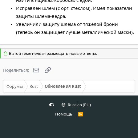
найти в ящиках/коробках с едой.
Исправлен шлем (с орг. стеклом). Имел показатели
защиты шлема-ведра.
Увеличили защиту шлема от тяжёлой брони
(теперь он защищает лучше металлической маски).
В этой теме нельзя размещать новые ответы.
Электронная почта
Ссылка
Поделиться:
Форумы
Rust
Обновления Rust
Russian (RU)
Помощь
R
S
S