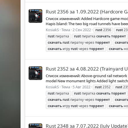
Rust 2356 за 1.09.2022 (Hardcore
Список изменений: Added Hardcore game mode Bet
Hapis Island: The two big road tunnels have been
KosiakS
Тема
2 Сен 2022
rust
2356
rust
23
rust
пиратка
rust
пиратка
скачать
торрент
скачать
rust
пиратку через
торрент
скачат
скачать
игру
rust
через
торрент
скачать
но
Rust 2352 за 4.08.2022 (Trainyard U
Список изменений: Above-ground rail network n
model New monument lights Added light switch
KosiakS
Тема
5 Авг 2022
rust
2352
rust
23
rust
пиратка
rust
пиратка
скачать
торрент
скачать
rust
пиратку через
торрент
скачат
скачать
игру
rust
через
торрент
скачать
но
Rust 2348 за 7.07.2022 (July Update