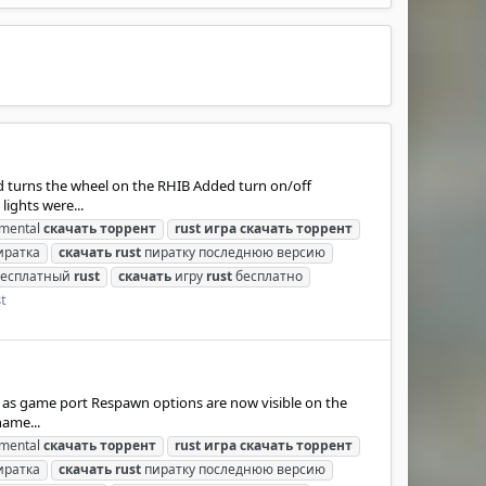
turns the wheel on the RHIB Added turn on/off
ights were...
mental
скачать
торрент
rust
игра
скачать
торрент
иратка
скачать
rust
пиратку последнюю версию
есплатный
rust
скачать
игру
rust
бесплатно
t
 as game port Respawn options are now visible on the
name...
mental
скачать
торрент
rust
игра
скачать
торрент
иратка
скачать
rust
пиратку последнюю версию