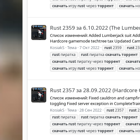
скачать
игру
rust
через
торрент
скачать
но
Rust 2359 за 6.10.2022 (The Lumber
Список изменений: Added Lumberjack suit Adde
Hardcore gamemode techtree tax Updated Camp
KosiakS
Тема
7 Окт 2022
rust
2359
rust
23
rust
пиратка
rust
пиратка
скачать
торрент
скачать
rust
пиратку через
торрент
скачат
скачать
игру
rust
через
торрент
скачать
но
Rust 2357 за 28.09.2022 (Hardcor
Список изменений: Fixed cauldron and campfires 
toggling Fixed server exception in CompleteTrain 
KosiakS
Тема
28 Сен 2022
rust
2357
rust
2
rust
пиратка
rust
пиратка
скачать
торрент
скачать
rust
пиратку через
торрент
скачат
скачать
игру
rust
через
торрент
скачать
но