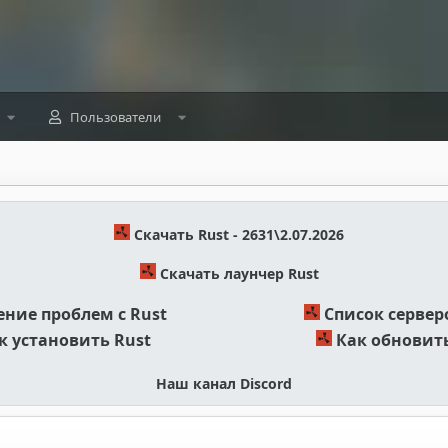
Пользователи
Скачать Rust - 2631\2.07.2026
Скачать лаунчер Rust
ние проблем с Rust
Список сервер
к установить Rust
Как обновить
Наш канал Discord