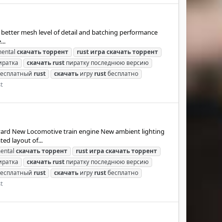
etter mesh level of detail and batching performance
..
mental
скачать
торрент
rust
игра
скачать
торрент
иратка
скачать
rust
пиратку последнюю версию
есплатный
rust
скачать
игру
rust
бесплатно
t
ard New Locomotive train engine New ambient lighting
d layout of...
ental
скачать
торрент
rust
игра
скачать
торрент
иратка
скачать
rust
пиратку последнюю версию
есплатный
rust
скачать
игру
rust
бесплатно
t