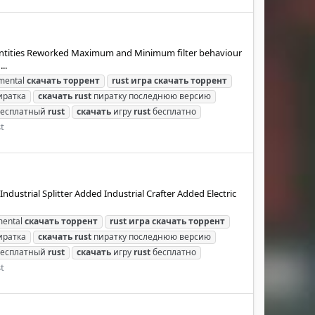
 entities Reworked Maximum and Minimum filter behaviour
..
mental
скачать
торрент
rust
игра
скачать
торрент
иратка
скачать
rust
пиратку последнюю версию
есплатный
rust
скачать
игру
rust
бесплатно
t
strial Splitter Added Industrial Crafter Added Electric
mental
скачать
торрент
rust
игра
скачать
торрент
иратка
скачать
rust
пиратку последнюю версию
есплатный
rust
скачать
игру
rust
бесплатно
t