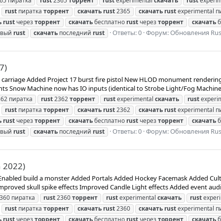
65 пиратка
rust
2365
торрент
rust
experimental
скачать
rust
experi
rust
пиратка
торрент
скачать
rust
2365
скачать
rust
experimental п
ь
rust
через
торрент
скачать
бесплатно
rust
через
торрент
скачать
б
Ответы: 0
Форум:
Обновления Rus
вый
rust
скачать
последний
rust
7)
carriage Added Project 17 burst fire pistol New HLOD monument rendering
nts Snow Machine now has IO inputs (identical to Strobe Light/Fog Machine)
62 пиратка
rust
2362
торрент
rust
experimental
скачать
rust
experi
rust
пиратка
торрент
скачать
rust
2362
скачать
rust
experimental п
ь
rust
через
торрент
скачать
бесплатно
rust
через
торрент
скачать
б
Ответы: 0
Форум:
Обновления Rus
вый
rust
скачать
последний
rust
n 2022)
nabled build a monster Added Portals Added Hockey Facemask Added Culti
proved skull spike effects Improved Candle Light effects Added event audio 
360 пиратка
rust
2360
торрент
rust
experimental
скачать
rust
exper
rust
пиратка
торрент
скачать
rust
2360
скачать
rust
experimental п
ь
rust
через
торрент
скачать
бесплатно
rust
через
торрент
скачать
б