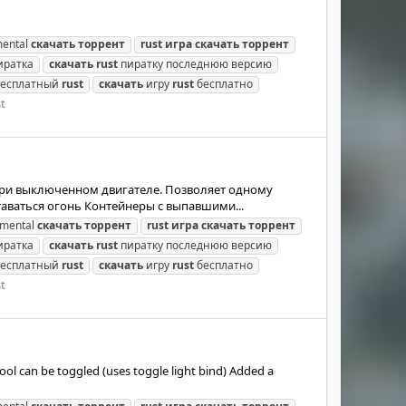
mental
скачать
торрент
rust
игра
скачать
торрент
иратка
скачать
rust
пиратку последнюю версию
есплатный
rust
скачать
игру
rust
бесплатно
t
при выключенном двигателе. Позволяет одному
таваться огонь Контейнеры с выпавшими...
imental
скачать
торрент
rust
игра
скачать
торрент
иратка
скачать
rust
пиратку последнюю версию
есплатный
rust
скачать
игру
rust
бесплатно
t
ool can be toggled (uses toggle light bind) Added a