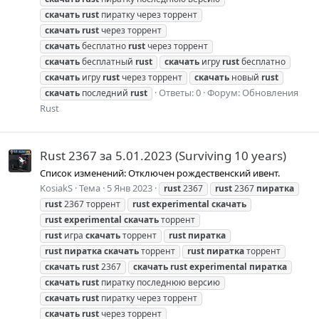
скачать
rust
пиратку через торрент
скачать
rust
через торрент
скачать
бесплатно
rust
через торрент
скачать
бесплатный
rust
скачать
игру
rust
бесплатно
скачать
игру
rust
через торрент
скачать
новый
rust
Ответы: 0
Форум:
Обновления
скачать
последний
rust
Rust
Rust 2367 за 5.01.2023 (Surviving 10 years)
Список изменений: Отключен рождественский ивент.
KosiakS
Тема
5 Янв 2023
rust
2367
rust
2367
пиратка
rust
2367 торрент
rust
experimental
скачать
rust
experimental
скачать
торрент
rust
игра
скачать
торрент
rust
пиратка
rust
пиратка
скачать
торрент
rust
пиратка
торрент
скачать
rust
2367
скачать
rust
experimental
пиратка
скачать
rust
пиратку последнюю версию
скачать
rust
пиратку через торрент
скачать
rust
через торрент