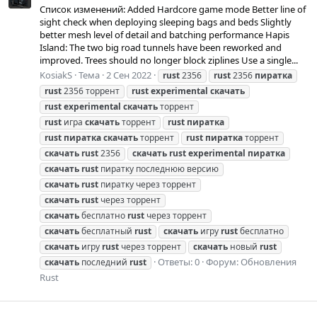
Список изменений: Added Hardcore game mode Better line of
sight check when deploying sleeping bags and beds Slightly
better mesh level of detail and batching performance Hapis
Island: The two big road tunnels have been reworked and
improved. Trees should no longer block ziplines Use a single...
KosiakS
Тема
2 Сен 2022
rust
2356
rust
2356
пиратка
rust
2356 торрент
rust
experimental
скачать
rust
experimental
скачать
торрент
rust
игра
скачать
торрент
rust
пиратка
rust
пиратка
скачать
торрент
rust
пиратка
торрент
скачать
rust
2356
скачать
rust
experimental
пиратка
скачать
rust
пиратку последнюю версию
скачать
rust
пиратку через торрент
скачать
rust
через торрент
скачать
бесплатно
rust
через торрент
скачать
бесплатный
rust
скачать
игру
rust
бесплатно
скачать
игру
rust
через торрент
скачать
новый
rust
Ответы: 0
Форум:
Обновления
скачать
последний
rust
Rust