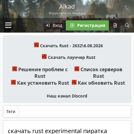
Alkad
Форум проекта Alkad.org
Вход
Регистрация
Скачать Rust - 2632\6.08.2026
Скачать лаунчер Rust
Решение проблем с
Список серверов
Rust
Rust
Как установить Rust
Как обновить Rust
Наш канал Discord
Теги
скачать rust experimental пиратка