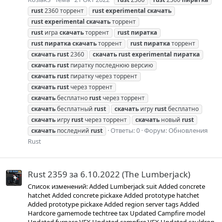
rust
2360 торрент
rust
experimental
скачать
rust
experimental
скачать
торрент
rust
игра
скачать
торрент
rust
пиратка
rust
пиратка
скачать
торрент
rust
пиратка
торрент
скачать
rust
2360
скачать
rust
experimental
пиратка
скачать
rust
пиратку последнюю версию
скачать
rust
пиратку через торрент
скачать
rust
через торрент
скачать
бесплатно
rust
через торрент
скачать
бесплатный
rust
скачать
игру
rust
бесплатно
скачать
игру
rust
через торрент
скачать
новый
rust
Ответы: 0
Форум:
Обновления
скачать
последний
rust
Rust
Rust 2359 за 6.10.2022 (The Lumberjack)
Список изменений: Added Lumberjack suit Added concrete
hatchet Added concrete pickaxe Added prototype hatchet
Added prototype pickaxe Added region server tags Added
Hardcore gamemode techtree tax Updated Campfire model
Updated furnace VFX Updated campfire VFX Updated cauldron