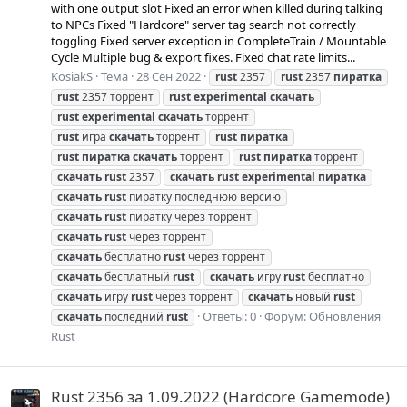
with one output slot Fixed an error when killed during talking
to NPCs Fixed "Hardcore" server tag search not correctly
toggling Fixed server exception in CompleteTrain / Mountable
Cycle Multiple bug & export fixes. Fixed chat rate limits...
KosiakS
Тема
28 Сен 2022
rust
2357
rust
2357
пиратка
rust
2357 торрент
rust
experimental
скачать
rust
experimental
скачать
торрент
rust
игра
скачать
торрент
rust
пиратка
rust
пиратка
скачать
торрент
rust
пиратка
торрент
скачать
rust
2357
скачать
rust
experimental
пиратка
скачать
rust
пиратку последнюю версию
скачать
rust
пиратку через торрент
скачать
rust
через торрент
скачать
бесплатно
rust
через торрент
скачать
бесплатный
rust
скачать
игру
rust
бесплатно
скачать
игру
rust
через торрент
скачать
новый
rust
Ответы: 0
Форум:
Обновления
скачать
последний
rust
Rust
Rust 2356 за 1.09.2022 (Hardcore Gamemode)