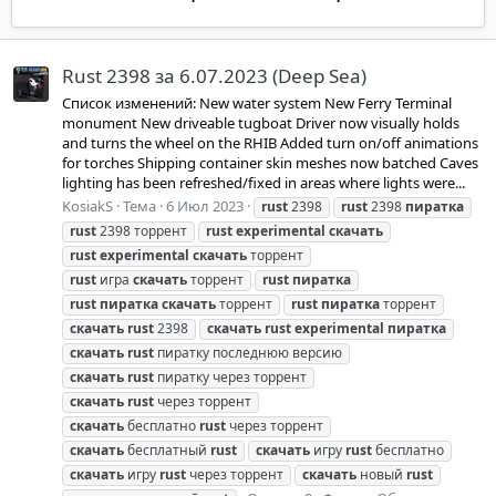
Rust 2398 за 6.07.2023 (Deep Sea)
Список изменений: New water system New Ferry Terminal
monument New driveable tugboat Driver now visually holds
and turns the wheel on the RHIB Added turn on/off animations
for torches Shipping container skin meshes now batched Caves
lighting has been refreshed/fixed in areas where lights were...
KosiakS
Тема
6 Июл 2023
rust
2398
rust
2398
пиратка
rust
2398 торрент
rust
experimental
скачать
rust
experimental
скачать
торрент
rust
игра
скачать
торрент
rust
пиратка
rust
пиратка
скачать
торрент
rust
пиратка
торрент
скачать
rust
2398
скачать
rust
experimental
пиратка
скачать
rust
пиратку последнюю версию
скачать
rust
пиратку через торрент
скачать
rust
через торрент
скачать
бесплатно
rust
через торрент
скачать
бесплатный
rust
скачать
игру
rust
бесплатно
скачать
игру
rust
через торрент
скачать
новый
rust