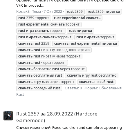
VFX Improved...
KosiakS
Тема
7 Окт 2022
rust
2359
rust
2359
пиратка
rust
2359 торрент
rust
experimental
скачать
rust
experimental
скачать
торрент
rust
игра
скачать
торрент
rust
пиратка
rust
пиратка
скачать
торрент
rust
пиратка
торрент
скачать
rust
2359
скачать
rust
experimental
пиратка
скачать
rust
пиратку последнюю версию
скачать
rust
пиратку через торрент
скачать
rust
через торрент
скачать
бесплатно
rust
через торрент
скачать
бесплатный
rust
скачать
игру
rust
бесплатно
скачать
игру
rust
через торрент
скачать
новый
rust
Ответы: 0
Форум:
Обновления
скачать
последний
rust
Rust
Rust 2357 за 28.09.2022 (Hardcore
Gamemode)
Список изменений: Fixed cauldron and campfires appearing