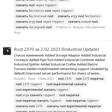
скачать
rust
через торрент
скачать
бесплатно
rust
через торрент
скачать
бесплатный
rust
скачать
игру
rust
бесплатно
скачать
игру
rust
через торрент
скачать
новый
rust
Ответы: 0
Форум:
Обновления
скачать
последний
rust
Rust
Rust 2370 за 2.02.2023 (Industrial Update)
Список изменений: Added Storage Adaptor Added Industrial
Conveyor Added Pipe Tool Added Industrial Combiner Added
Industrial Splitter Added Industrial Crafter Added Electric
Furnace Added multithreaded networking support (disabled by
default) Improved server performance for chains of water...
KosiakS
Тема
3 Фев 2023
rust
2370
rust
2370
пиратка
rust
2370 торрент
rust
experimental
скачать
rust
experimental
скачать
торрент
rust
игра
скачать
торрент
rust
пиратка
rust
пиратка
скачать
торрент
rust
пиратка
торрент
скачать
rust
2370
скачать
rust
experimental
пиратка
скачать
rust
пиратку последнюю версию